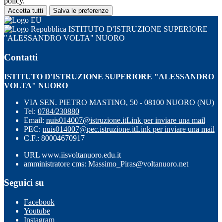
policy.
Accetta tutti
Salva le preferenze
ISTITUTO D'ISTRUZIONE SUPERIORE
"ALESSANDRO VOLTA" NUORO
Contatti
ISTITUTO D'ISTRUZIONE SUPERIORE "ALESSANDRO
VOLTA" NUORO
VIA SEN. PIETRO MASTINO, 50 - 08100 NUORO (NU)
Tel:
0784/230880
Email:
nuis014007@istruzione.it
Link per inviare una mail
PEC:
nuis014007@pec.istruzione.it
Link per inviare una mail
C.F.: 80004670917
URL www.iisvoltanuoro.edu.it
amministratore cms: Massimo_Piras@voltanuoro.net
Seguici su
Facebook
Youtube
Instagram