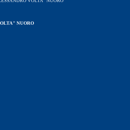
"ALESSANDRO VOLTA" NUORO
VOLTA" NUORO