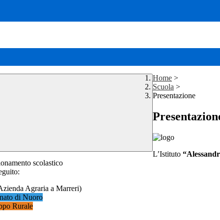
Home
>
Scuola
>
Presentazione
Presentazion
L’Istituto
“Alessandr
sionamento scolastico
eguito:
Azienda Agraria a Marreri)
ianato di Nuoro
luppo Rurale