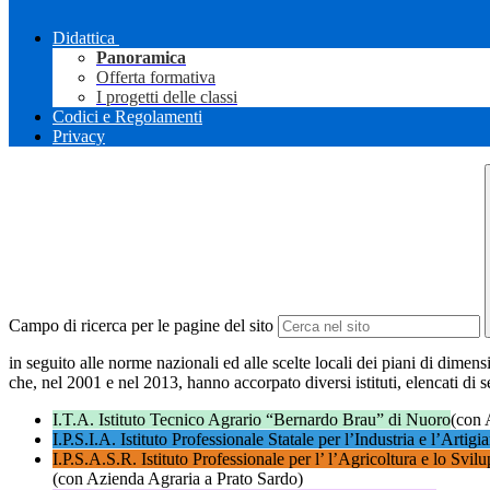
Didattica
Panoramica
Offerta formativa
I progetti delle classi
Codici e Regolamenti
Privacy
Campo di ricerca per le pagine del sito
in seguito alle norme nazionali ed alle scelte locali dei piani di dimen
che, nel 2001 e nel 2013, hanno accorpato diversi istituti, elencati di s
I.T.A. Istituto Tecnico Agrario “Bernardo Brau” di Nuoro
(con 
I.P.S.I.A. Istituto Professionale Statale per l’Industria e l’Artig
I.P.S.A.S.R. Istituto Professionale per l’ l’Agricoltura e lo Svi
(con Azienda Agraria a Prato Sardo)