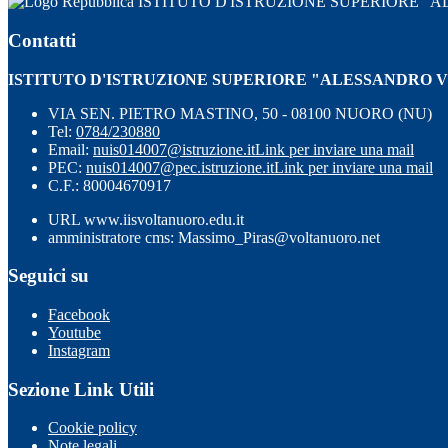
ISTITUTO D'ISTRUZIONE SUPERIORE 
Contatti
ISTITUTO D'ISTRUZIONE SUPERIORE "ALESSANDRO 
VIA SEN. PIETRO MASTINO, 50 - 08100 NUORO (NU)
Tel:
0784/230880
Email:
nuis014007@istruzione.it
Link per inviare una mail
PEC:
nuis014007@pec.istruzione.it
Link per inviare una mail
C.F.: 80004670917
URL www.iisvoltanuoro.edu.it
amministratore cms: Massimo_Piras@voltanuoro.net
Seguici su
Facebook
Youtube
Instagram
Sezione Link Utili
Cookie policy
Note legali