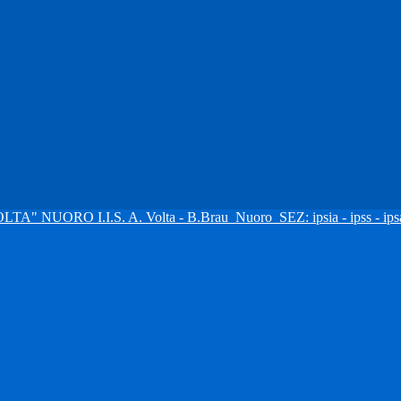
I.I.S. A. Volta - B.Brau
Nuoro
SEZ: ipsia - ipss - ipsa