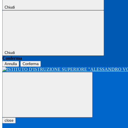
Chiudi
Chiudi
Conferma
Annulla
Conferma
close