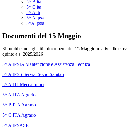
5^ B ita
5^ C ita
5^ A iti
5^ A ipss
5^A ipsia
Documenti del 15 Maggio
Si pubblicano agli atti i documenti del 15 Maggio relativi alle classi
quinte a.s. 2025/2026
5^ A IPSIA Mantenzione e Assistenza Tecnica
5^ A IPSS Servizi Socio Sanitari
5^ A ITI Meccatronici
5^ A ITA Agrario
5^ B ITA Agrario
5^ C ITA Agrario
5^ A IPSASR