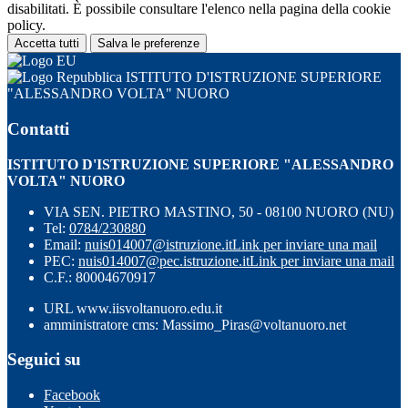
disabilitati. È possibile consultare l'elenco nella pagina della cookie
policy.
Accetta tutti
Salva le preferenze
ISTITUTO D'ISTRUZIONE SUPERIORE
"ALESSANDRO VOLTA" NUORO
Contatti
ISTITUTO D'ISTRUZIONE SUPERIORE "ALESSANDRO
VOLTA" NUORO
VIA SEN. PIETRO MASTINO, 50 - 08100 NUORO (NU)
Tel:
0784/230880
Email:
nuis014007@istruzione.it
Link per inviare una mail
PEC:
nuis014007@pec.istruzione.it
Link per inviare una mail
C.F.: 80004670917
URL www.iisvoltanuoro.edu.it
amministratore cms: Massimo_Piras@voltanuoro.net
Seguici su
Facebook