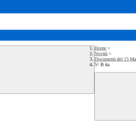
Home
>
Novità
>
Documenti del 15 M
5^ B ita