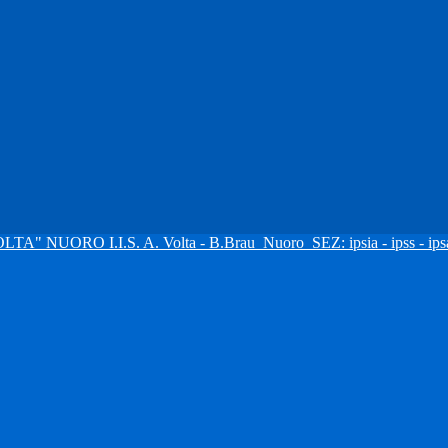
I.I.S. A. Volta - B.Brau
Nuoro
SEZ: ipsia - ipss - ipsa