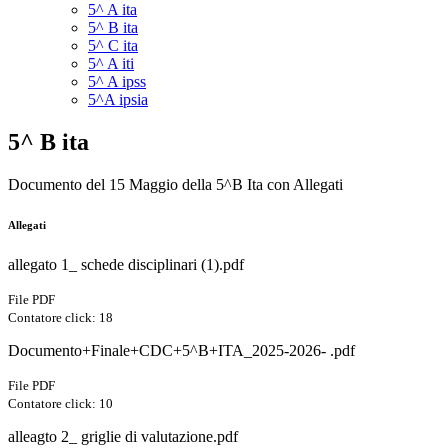
5^ A ita
5^ B ita
5^ C ita
5^ A iti
5^ A ipss
5^A ipsia
5^ B ita
Documento del 15 Maggio della 5^B Ita con Allegati
Allegati
allegato 1_ schede disciplinari (1).pdf
File PDF
Contatore click: 18
Documento+Finale+CDC+5^B+ITA_2025-2026- .pdf
File PDF
Contatore click: 10
alleagto 2_ griglie di valutazione.pdf