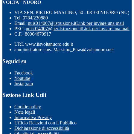
VOLTA" NUORO
VIA SEN. PIETRO MASTINO, 50 - 08100 NUORO (NU)
Tel:
0784/230880
Email:
nuis014007@istruzione.it
Link per inviare una mail
PEC:
nuis014007@pec.istruzione.it
Link per inviare una mail
C.F.: 80004670917
URL www.iisvoltanuoro.edu.it
amministratore cms: Massimo_Piras@voltanuoro.net
Seguici su
Facebook
Youtube
Instagram
Sezione Link Utili
Cookie policy
Note legali
Informativa Privacy
Ufficio Relazioni con il Pubblico
Dichiarazione di accessibilità
Obiettivi di accessibilità