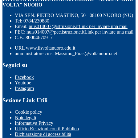
VOLTA" NUORO
VIA SEN. PIETRO MASTINO, 50 - 08100 NUORO (NU)
Tel:
0784/230880
Email:
nuis014007@istruzione.it
Link per inviare una mail
PEC:
nuis014007@pec.istruzione.it
Link per inviare una mail
C.F.: 80004670917
URL www.iisvoltanuoro.edu.it
amministratore cms: Massimo_Piras@voltanuoro.net
Seguici su
Facebook
Youtube
Instagram
Sezione Link Utili
Cookie policy
Note legali
Informativa Privacy
Ufficio Relazioni con il Pubblico
Dichiarazione di accessibilità