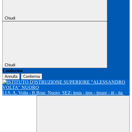
Chiudi
Chiudi
Conferma
Annulla
Conferma
I.I.S. A. Volta - B.Brau
Nuoro
SEZ: ipsia - ipss - ipsasr - iti - ita