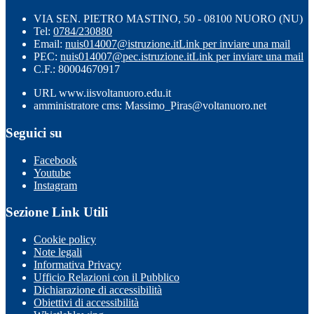
VIA SEN. PIETRO MASTINO, 50 - 08100 NUORO (NU)
Tel:
0784/230880
Email:
nuis014007@istruzione.it
Link per inviare una mail
PEC:
nuis014007@pec.istruzione.it
Link per inviare una mail
C.F.: 80004670917
URL www.iisvoltanuoro.edu.it
amministratore cms: Massimo_Piras@voltanuoro.net
Seguici su
Facebook
Youtube
Instagram
Sezione Link Utili
Cookie policy
Note legali
Informativa Privacy
Ufficio Relazioni con il Pubblico
Dichiarazione di accessibilità
Obiettivi di accessibilità