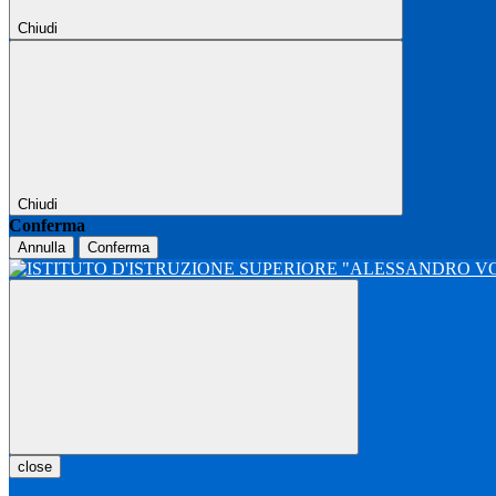
Chiudi
Chiudi
Conferma
Annulla
Conferma
close