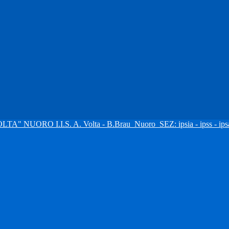
I.I.S. A. Volta - B.Brau
Nuoro
SEZ: ipsia - ipss - ipsa