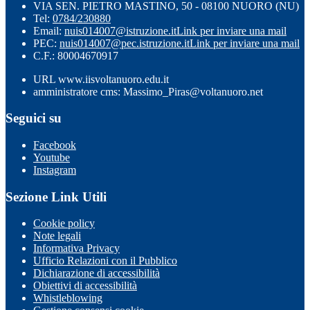
VIA SEN. PIETRO MASTINO, 50 - 08100 NUORO (NU)
Tel:
0784/230880
Email:
nuis014007@istruzione.it
Link per inviare una mail
PEC:
nuis014007@pec.istruzione.it
Link per inviare una mail
C.F.: 80004670917
URL www.iisvoltanuoro.edu.it
amministratore cms: Massimo_Piras@voltanuoro.net
Seguici su
Facebook
Youtube
Instagram
Sezione Link Utili
Cookie policy
Note legali
Informativa Privacy
Ufficio Relazioni con il Pubblico
Dichiarazione di accessibilità
Obiettivi di accessibilità
Whistleblowing