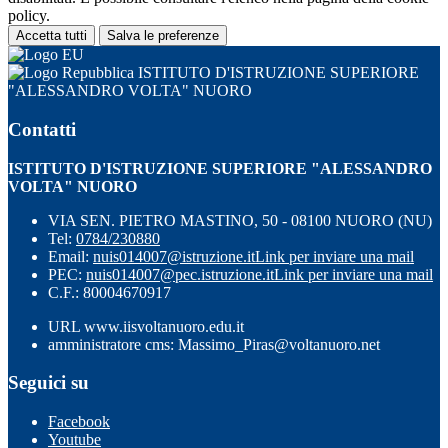
policy.
Accetta tutti
Salva le preferenze
ISTITUTO D'ISTRUZIONE SUPERIORE
"ALESSANDRO VOLTA" NUORO
Contatti
ISTITUTO D'ISTRUZIONE SUPERIORE "ALESSANDRO
VOLTA" NUORO
VIA SEN. PIETRO MASTINO, 50 - 08100 NUORO (NU)
Tel:
0784/230880
Email:
nuis014007@istruzione.it
Link per inviare una mail
PEC:
nuis014007@pec.istruzione.it
Link per inviare una mail
C.F.: 80004670917
URL www.iisvoltanuoro.edu.it
amministratore cms: Massimo_Piras@voltanuoro.net
Seguici su
Facebook
Youtube