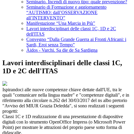
Seminario. Incendi di nuovo tipo: quale prevenzione?
Seminario di Formazione e aggiornamento
“AUTISMO: dall’OSSERVAZIONE
all’INTERVENTO”
Manifestazione “Una Marcia in Più”
Lavori interdisciplinari delle classi 1C, 1D e 2C
dell'ITAS
Convegno “Dalla Grande Guerra ai Fronti Africani: i
Sardi, Eroi senza Tempo”
Àidos - Varchi. Sa die de Sa Sardigna
Lavori interdisciplinari delle classi 1C,
1D e 2C dell'ITAS
Ispirandoci alle nuove competenze chiave dettate dall'UE, tra le
quali "comunicare nella lingua madre" e "competenze digitali", e in
riferimento alla circolare n.262 del 30/03/2017 del ns albo pretorio
"Avviso del MIUR Grazia Deledda", si sono realizzati i seguenti
progetti:
Classi 1C e 1D realizzazione di una presentazione di diapositive
digitali con lo strumento OpenOffice Impress (o Microsoft Power
Point) per mostrare le attrazioni del proprio paese sotto forma di
didascalie.