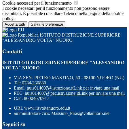
Cookie necessari per il funzionamento
I cookie necessari per il funzionamento non possono essere
disabilitati. È possibile consultare l'elenco nella pagina della cookie
policy.
Accetta tutti
Salva le preferenze
ISTITUTO D'ISTRUZIONE SUPERIORE
"ALESSANDRO VOLTA" NUORO
Contatti
ISTITUTO D'ISTRUZIONE SUPERIORE "ALESSANDRO
VOLTA" NUORO
VIA SEN. PIETRO MASTINO, 50 - 08100 NUORO (NU)
Tel:
0784/230880
Email:
nuis014007@istruzione.it
Link per inviare una mail
PEC:
nuis014007@pec.istruzione.it
Link per inviare una mail
C.F.: 80004670917
URL www.iisvoltanuoro.edu.it
amministratore cms: Massimo_Piras@voltanuoro.net
Seguici su