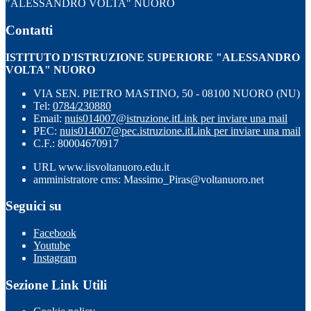
"ALESSANDRO VOLTA" NUORO
Contatti
ISTITUTO D'ISTRUZIONE SUPERIORE "ALESSANDRO
VOLTA" NUORO
VIA SEN. PIETRO MASTINO, 50 - 08100 NUORO (NU)
Tel:
0784/230880
Email:
nuis014007@istruzione.it
Link per inviare una mail
PEC:
nuis014007@pec.istruzione.it
Link per inviare una mail
C.F.: 80004670917
URL www.iisvoltanuoro.edu.it
amministratore cms: Massimo_Piras@voltanuoro.net
Seguici su
Facebook
Youtube
Instagram
Sezione Link Utili