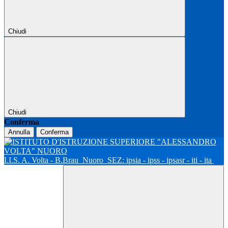
Chiudi
Chiudi
Conferma
Annulla
Conferma
I.I.S. A. Volta - B.Brau
Nuoro
SEZ: ipsia - ipss - ipsasr - iti - ita