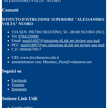
"ALESSANDRO VOLTA" NUORO
Contatti
ISTITUTO D'ISTRUZIONE SUPERIORE "ALESSANDRO
VOLTA" NUORO
VIA SEN. PIETRO MASTINO, 50 - 08100 NUORO (NU)
Tel:
0784/230880
Email:
nuis014007@istruzione.it
Link per inviare una mail
PEC:
nuis014007@pec.istruzione.it
Link per inviare una mail
C.F.: 80004670917
URL www.iisvoltanuoro.edu.it
amministratore cms: Massimo_Piras@voltanuoro.net
Seguici su
Facebook
Youtube
Instagram
Sezione Link Utili
Cookie policy