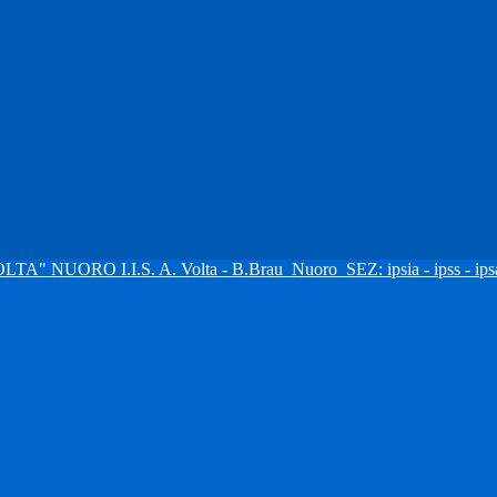
I.I.S. A. Volta - B.Brau
Nuoro
SEZ: ipsia - ipss - ipsa