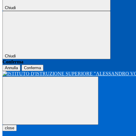
Chiudi
Chiudi
Conferma
Annulla
Conferma
close