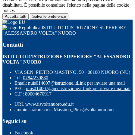
disabilitati. È possibile consultare l'elenco nella pagina della cookie
policy.
Accetta tutti
Salva le preferenze
ISTITUTO D'ISTRUZIONE SUPERIORE
"ALESSANDRO VOLTA" NUORO
Contatti
ISTITUTO D'ISTRUZIONE SUPERIORE "ALESSANDRO
VOLTA" NUORO
VIA SEN. PIETRO MASTINO, 50 - 08100 NUORO (NU)
Tel:
0784/230880
Email:
nuis014007@istruzione.it
Link per inviare una mail
PEC:
nuis014007@pec.istruzione.it
Link per inviare una mail
C.F.: 80004670917
URL www.iisvoltanuoro.edu.it
amministratore cms: Massimo_Piras@voltanuoro.net
Seguici su
Facebook