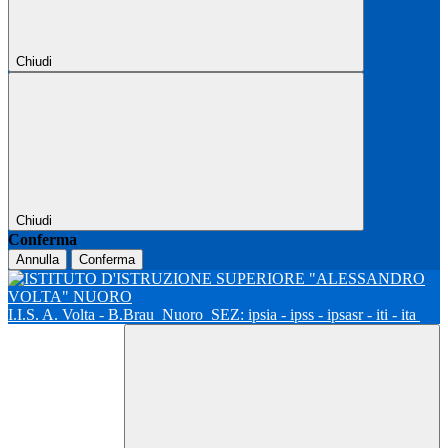
Chiudi
Chiudi
Conferma
Annulla
Conferma
I.I.S. A. Volta - B.Brau
Nuoro
SEZ: ipsia - ipss - ipsasr - iti - ita