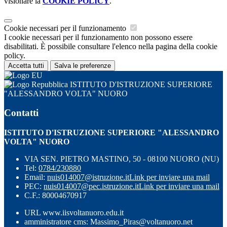
visionare la
COOKIE POLICY
.
Cookie necessari per il funzionamento
I cookie necessari per il funzionamento non possono essere
disabilitati. È possibile consultare l'elenco nella pagina della cookie
policy.
Accetta tutti
Salva le preferenze
ISTITUTO D'ISTRUZIONE SUPERIORE
"ALESSANDRO VOLTA" NUORO
Contatti
ISTITUTO D'ISTRUZIONE SUPERIORE "ALESSANDRO
VOLTA" NUORO
VIA SEN. PIETRO MASTINO, 50 - 08100 NUORO (NU)
Tel:
0784/230880
Email:
nuis014007@istruzione.it
Link per inviare una mail
PEC:
nuis014007@pec.istruzione.it
Link per inviare una mail
C.F.: 80004670917
URL www.iisvoltanuoro.edu.it
amministratore cms: Massimo_Piras@voltanuoro.net