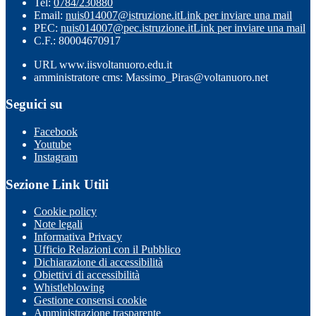
Tel:
0784/230880
Email:
nuis014007@istruzione.it
Link per inviare una mail
PEC:
nuis014007@pec.istruzione.it
Link per inviare una mail
C.F.: 80004670917
URL www.iisvoltanuoro.edu.it
amministratore cms: Massimo_Piras@voltanuoro.net
Seguici su
Facebook
Youtube
Instagram
Sezione Link Utili
Cookie policy
Note legali
Informativa Privacy
Ufficio Relazioni con il Pubblico
Dichiarazione di accessibilità
Obiettivi di accessibilità
Whistleblowing
Gestione consensi cookie
Amministrazione trasparente