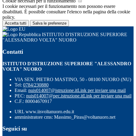
Cookie necessari per il funzionamento
I cookie necessari per il funzionamento non possono essere
disabilitati. È possibile consultare l'elenco nella pagina della cookie
policy.
Accetta tutti
Salva le preferenze
ISTITUTO D'ISTRUZIONE SUPERIORE
"ALESSANDRO VOLTA" NUORO
Contatti
ISTITUTO D'ISTRUZIONE SUPERIORE "ALESSANDRO
VOLTA" NUORO
VIA SEN. PIETRO MASTINO, 50 - 08100 NUORO (NU)
Tel:
0784/230880
Email:
nuis014007@istruzione.it
Link per inviare una mail
PEC:
nuis014007@pec.istruzione.it
Link per inviare una mail
C.F.: 80004670917
URL www.iisvoltanuoro.edu.it
amministratore cms: Massimo_Piras@voltanuoro.net
Seguici su