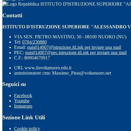
ISTITUTO D'ISTRUZIONE SUPERIORE 
Contatti
ISTITUTO D'ISTRUZIONE SUPERIORE "ALESSANDRO 
VIA SEN. PIETRO MASTINO, 50 - 08100 NUORO (NU)
Tel:
0784/230880
Email:
nuis014007@istruzione.it
Link per inviare una mail
PEC:
nuis014007@pec.istruzione.it
Link per inviare una mail
C.F.: 80004670917
URL www.iisvoltanuoro.edu.it
amministratore cms: Massimo_Piras@voltanuoro.net
Seguici su
Facebook
Youtube
Instagram
Sezione Link Utili
Cookie policy