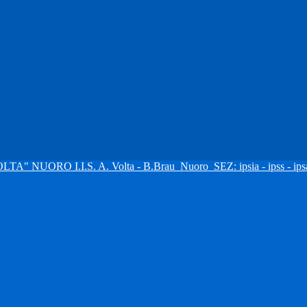
I.I.S. A. Volta - B.Brau
Nuoro
SEZ: ipsia - ipss - ipsa