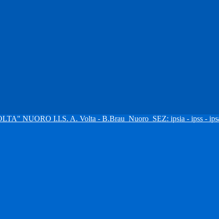
I.I.S. A. Volta - B.Brau
Nuoro
SEZ: ipsia - ipss - ipsa