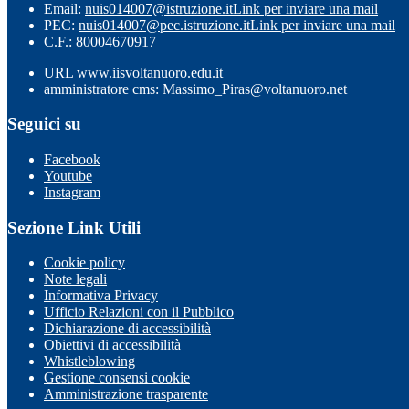
Email:
nuis014007@istruzione.it
Link per inviare una mail
PEC:
nuis014007@pec.istruzione.it
Link per inviare una mail
C.F.: 80004670917
URL www.iisvoltanuoro.edu.it
amministratore cms: Massimo_Piras@voltanuoro.net
Seguici su
Facebook
Youtube
Instagram
Sezione Link Utili
Cookie policy
Note legali
Informativa Privacy
Ufficio Relazioni con il Pubblico
Dichiarazione di accessibilità
Obiettivi di accessibilità
Whistleblowing
Gestione consensi cookie
Amministrazione trasparente