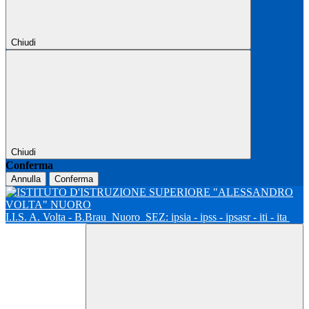
Chiudi
Chiudi
Conferma
Annulla
Conferma
I.I.S. A. Volta - B.Brau
Nuoro
SEZ: ipsia - ipss - ipsasr - iti - ita