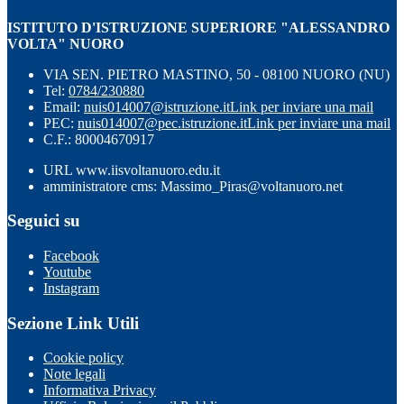
ISTITUTO D'ISTRUZIONE SUPERIORE "ALESSANDRO
VOLTA" NUORO
VIA SEN. PIETRO MASTINO, 50 - 08100 NUORO (NU)
Tel:
0784/230880
Email:
nuis014007@istruzione.it
Link per inviare una mail
PEC:
nuis014007@pec.istruzione.it
Link per inviare una mail
C.F.: 80004670917
URL www.iisvoltanuoro.edu.it
amministratore cms: Massimo_Piras@voltanuoro.net
Seguici su
Facebook
Youtube
Instagram
Sezione Link Utili
Cookie policy
Note legali
Informativa Privacy