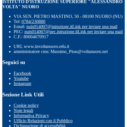
ISTITUTO D'ISTRUZIONE SUPERIORE "ALESSANDRO
VOLTA" NUORO
VIA SEN. PIETRO MASTINO, 50 - 08100 NUORO (NU)
Tel:
0784/230880
Email:
nuis014007@istruzione.it
Link per inviare una mail
PEC:
nuis014007@pec.istruzione.it
Link per inviare una mail
C.F.: 80004670917
URL www.iisvoltanuoro.edu.it
amministratore cms: Massimo_Piras@voltanuoro.net
Seguici su
Facebook
Youtube
Instagram
Sezione Link Utili
Cookie policy
Note legali
Informativa Privacy
Ufficio Relazioni con il Pubblico
Dichiarazione di accessibilità