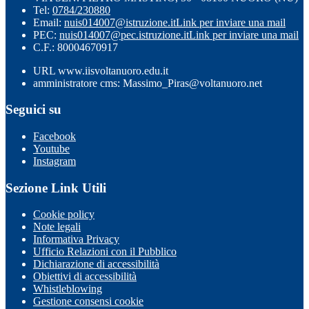
Tel:
0784/230880
Email:
nuis014007@istruzione.it
Link per inviare una mail
PEC:
nuis014007@pec.istruzione.it
Link per inviare una mail
C.F.: 80004670917
URL www.iisvoltanuoro.edu.it
amministratore cms: Massimo_Piras@voltanuoro.net
Seguici su
Facebook
Youtube
Instagram
Sezione Link Utili
Cookie policy
Note legali
Informativa Privacy
Ufficio Relazioni con il Pubblico
Dichiarazione di accessibilità
Obiettivi di accessibilità
Whistleblowing
Gestione consensi cookie