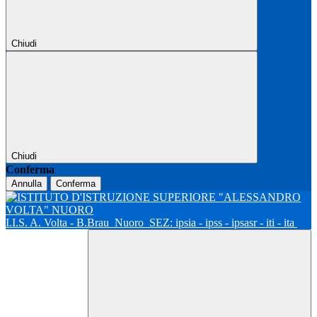
Chiudi
Chiudi
Conferma
Annulla
Conferma
I.I.S. A. Volta - B.Brau
Nuoro
SEZ: ipsia - ipss - ipsasr - iti - ita