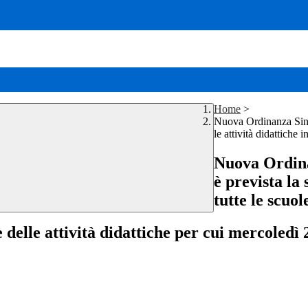
Home
>
Nuova Ordinanza Sinda
le attività didattiche 
Nuova Ordina
è prevista la 
tutte le scuol
elle attività didattiche per cui mercoledì 21