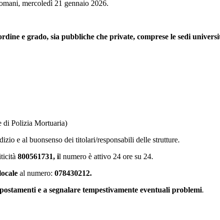
 domani, mercoledì 21 gennaio 2026.
ni ordine e grado, sia pubbliche che private, comprese le sedi universi
 e di Polizia Mortuaria)
dizio e al buonsenso dei titolari/responsabili delle strutture.
ticità
800561731, i
l numero è attivo 24 ore su 24.
locale
al numero:
078430212.
li spostamenti e a segnalare tempestivamente eventuali problemi
.