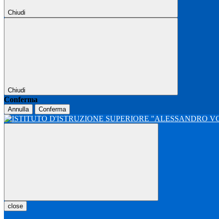
Chiudi
Chiudi
Conferma
Annulla
Conferma
close