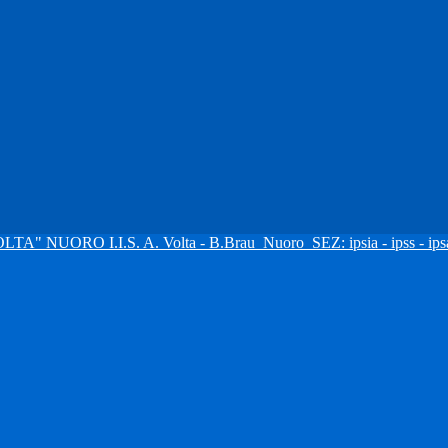
I.I.S. A. Volta - B.Brau
Nuoro
SEZ: ipsia - ipss - ipsa