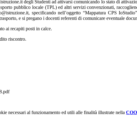
uzione.it degli Studenti ad attivarsi comunicando lo stato di attivazio
asporto pubblico locale (TPL) ed altri servizi convenzionati, raccogliend
udio@istruzione.it, specificando nell’oggetto “Mappatura CPS IoStudio
i trasporto, e si pregano i docenti referenti di comunicare eventuale doc
to ai recapiti posti in calce.
dito riscontro.
.pdf
kie necessari al funzionamento ed utili alle finalità illustrate nella
COO