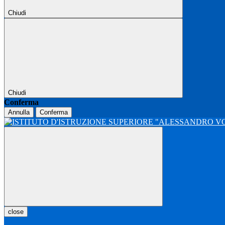
Chiudi
Chiudi
Conferma
Annulla
Conferma
close