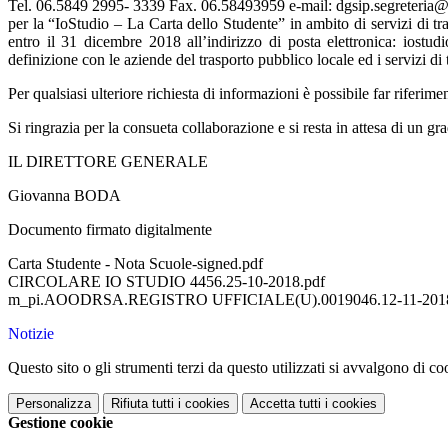
Tel. 06.5849 2995- 3339 Fax. 06.58493959 e-mail: dgsip.segreteria@istr
per la “IoStudio – La Carta dello Studente” in ambito di servizi di tr
entro il 31 dicembre 2018 all’indirizzo di posta elettronica: iost
definizione con le aziende del trasporto pubblico locale ed i servizi d
Per qualsiasi ulteriore richiesta di informazioni è possibile far riferimen
Si ringrazia per la consueta collaborazione e si resta in attesa di un gra
IL DIRETTORE GENERALE
Giovanna BODA
Documento firmato digitalmente
Carta Studente - Nota Scuole-signed.pdf
CIRCOLARE IO STUDIO 4456.25-10-2018.pdf
m_pi.AOODRSA.REGISTRO UFFICIALE(U).0019046.12-11-2018
Notizie
Questo sito o gli strumenti terzi da questo utilizzati si avvalgono di coo
Personalizza
Rifiuta tutti
i cookies
Accetta tutti
i cookies
Gestione cookie