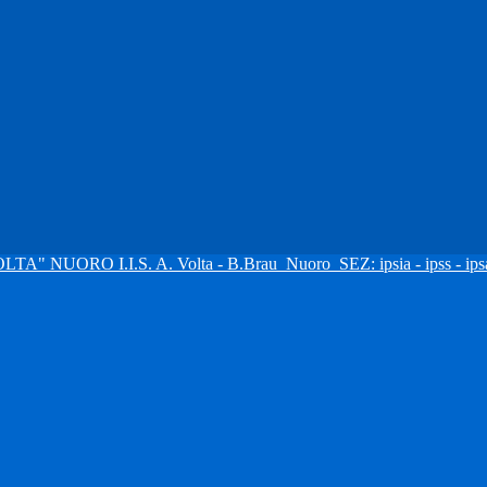
I.I.S. A. Volta - B.Brau
Nuoro
SEZ: ipsia - ipss - ipsa