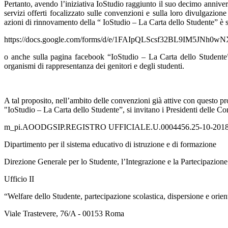
Pertanto, avendo l’iniziativa IoStudio raggiunto il suo decimo anniversar
servizi offerti focalizzato sulle convenzioni e sulla loro divulgazione
azioni di rinnovamento della “ IoStudio – La Carta dello Studente” è st
https://docs.google.com/forms/d/e/1FAIpQLScsf32BL9IM5JNh
o anche sulla pagina facebook “IoStudio – La Carta dello Studente”. 
organismi di rappresentanza dei genitori e degli studenti.
A tal proposito, nell’ambito delle convenzioni già attive con questo p
"IoStudio – La Carta dello Studente”, si invitano i Presidenti delle Co
m_pi.AOODGSIP.REGISTRO UFFICIALE.U.0004456.25-10-201
Dipartimento per il sistema educativo di istruzione e di formazione
Direzione Generale per lo Studente, l’Integrazione e la Partecipazione
Ufficio II
“Welfare dello Studente, partecipazione scolastica, dispersione e orie
Viale Trastevere, 76/A - 00153 Roma