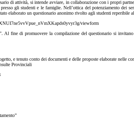
io di attività, si intende avviare, in collaborazione con i propri partner
 presso gli studenti e le famiglie. Nell’ottica del potenziamento dei ser
ato elaborato un questionario anonimo rivolto agli studenti reperibile al
0wNXNUI7ne5vvVpue_nVmXKapds0yvyr3g/viewform
Al fine di promuovere la compilazione del questionario si invitano le
rogetto, e tenuto conto dei documenti e delle proposte elaborate nelle c
nsulte Provinciali
8
ntamento”