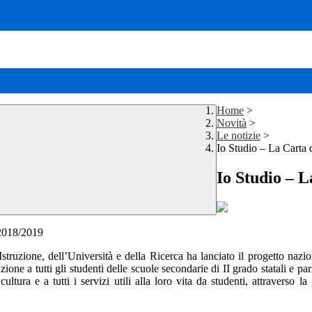
Home
>
Novità
>
Le notizie
>
Io Studio – La Carta 
Io Studio – L
 2018/2019
Istruzione, dell’Università e della Ricerca ha lanciato il progetto naz
one a tutti gli studenti delle scuole secondarie di II grado statali e par
ra e a tutti i servizi utili alla loro vita da studenti, attraverso la p