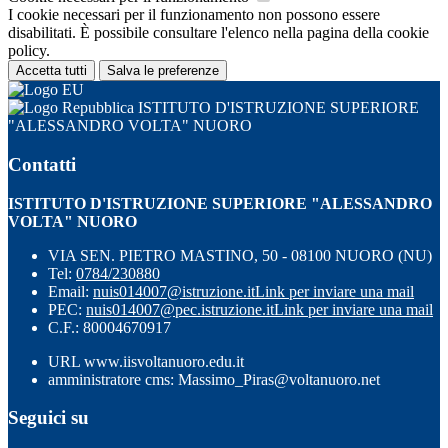
I cookie necessari per il funzionamento non possono essere
disabilitati. È possibile consultare l'elenco nella pagina della cookie
policy.
Accetta tutti
Salva le preferenze
ISTITUTO D'ISTRUZIONE SUPERIORE
"ALESSANDRO VOLTA" NUORO
Contatti
ISTITUTO D'ISTRUZIONE SUPERIORE "ALESSANDRO
VOLTA" NUORO
VIA SEN. PIETRO MASTINO, 50 - 08100 NUORO (NU)
Tel:
0784/230880
Email:
nuis014007@istruzione.it
Link per inviare una mail
PEC:
nuis014007@pec.istruzione.it
Link per inviare una mail
C.F.: 80004670917
URL www.iisvoltanuoro.edu.it
amministratore cms: Massimo_Piras@voltanuoro.net
Seguici su