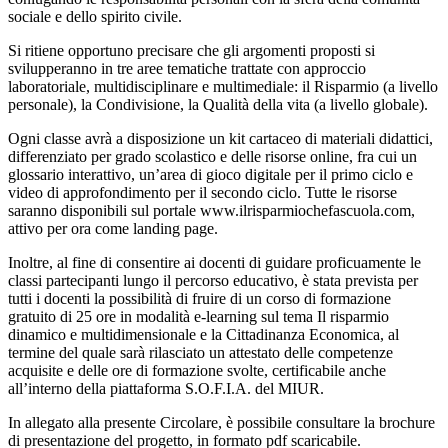
sociale e dello spirito civile.
Si ritiene opportuno precisare che gli argomenti proposti si
svilupperanno in tre aree tematiche trattate con approccio
laboratoriale, multidisciplinare e multimediale: il Risparmio (a livello
personale), la Condivisione, la Qualità della vita (a livello globale).
Ogni classe avrà a disposizione un kit cartaceo di materiali didattici,
differenziato per grado scolastico e delle risorse online, fra cui un
glossario interattivo, un’area di gioco digitale per il primo ciclo e
video di approfondimento per il secondo ciclo. Tutte le risorse
saranno disponibili sul portale www.ilrisparmiochefascuola.com,
attivo per ora come landing page.
Inoltre, al fine di consentire ai docenti di guidare proficuamente le
classi partecipanti lungo il percorso educativo, è stata prevista per
tutti i docenti la possibilità di fruire di un corso di formazione
gratuito di 25 ore in modalità e-learning sul tema Il risparmio
dinamico e multidimensionale e la Cittadinanza Economica, al
termine del quale sarà rilasciato un attestato delle competenze
acquisite e delle ore di formazione svolte, certificabile anche
all’interno della piattaforma S.O.F.I.A. del MIUR.
In allegato alla presente Circolare, è possibile consultare la brochure
di presentazione del progetto, in formato pdf scaricabile.