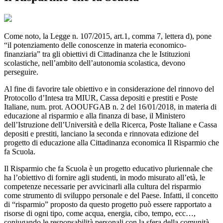
Come noto, la Legge n. 107/2015, art.1, comma 7, lettera d), pone
“il potenziamento delle conoscenze in materia economico-
finanziaria” tra gli obiettivi di Cittadinanza che le Istituzioni
scolastiche, nell’ambito dell’autonomia scolastica, devono
perseguire.
Al fine di favorire tale obiettivo e in considerazione del rinnovo del
Protocollo d’Intesa tra MIUR, Cassa depositi e prestiti e Poste
Italiane, num. prot. AOOUFGAB n. 2 del 16/01/2018, in materia di
educazione al risparmio e alla finanza di base, il Ministero
dell’Istruzione dell’Università e della Ricerca, Poste Italiane e Cassa
depositi e prestiti, lanciano la seconda e rinnovata edizione del
progetto di educazione alla Cittadinanza economica Il Risparmio che
fa Scuola.
Il Risparmio che fa Scuola è un progetto educativo pluriennale che
ha l’obiettivo di fornire agli studenti, in modo misurato all’età, le
competenze necessarie per avvicinarli alla cultura del risparmio
come strumento di sviluppo personale e del Paese. Infatti, il concetto
di “risparmio” proposto da questo progetto può essere rapportato a
risorse di ogni tipo, come acqua, energia, cibo, tempo, ecc…,
coniugando le responsabilità personali con la sfera della comunità