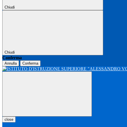
Chiudi
Chiudi
Conferma
Annulla
Conferma
close