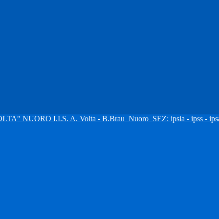
I.I.S. A. Volta - B.Brau
Nuoro
SEZ: ipsia - ipss - ipsa