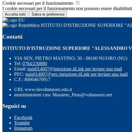
Cookie necessari per il funzionamento
I cookie necessari per il funzionamento non possono essere disabilitati.
Accetta tutti
Salva le preferenze
ISTITUTO D'ISTRUZIONE SUPERIORE 
Contatti
ISTITUTO D'ISTRUZIONE SUPERIORE "ALESSANDRO 
VIA SEN. PIETRO MASTINO, 50 - 08100 NUORO (NU)
Tel:
0784/230880
Email:
nuis014007@istruzione.it
Link per inviare una mail
PEC:
nuis014007@pec.istruzione.it
Link per inviare una mail
C.F.: 80004670917
URL www.iisvoltanuoro.edu.it
amministratore cms: Massimo_Piras@voltanuoro.net
Seguici su
Facebook
Youtube
Instagram