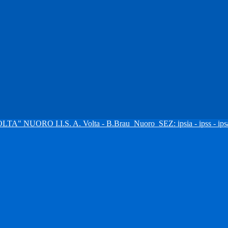
I.I.S. A. Volta - B.Brau
Nuoro
SEZ: ipsia - ipss - ipsa