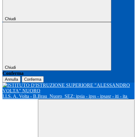
Chiudi
Chiudi
Conferma
Annulla
Conferma
I.I.S. A. Volta - B.Brau
Nuoro
SEZ: ipsia - ipss - ipsasr - iti - ita