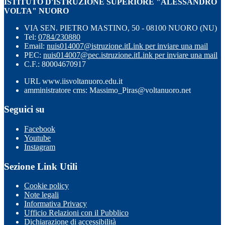
ISTITUTO D'ISTRUZIONE SUPERIORE "ALESSANDRO
VOLTA" NUORO
VIA SEN. PIETRO MASTINO, 50 - 08100 NUORO (NU)
Tel:
0784/230880
Email:
nuis014007@istruzione.it
Link per inviare una mail
PEC:
nuis014007@pec.istruzione.it
Link per inviare una mail
C.F.: 80004670917
URL www.iisvoltanuoro.edu.it
amministratore cms: Massimo_Piras@voltanuoro.net
Seguici su
Facebook
Youtube
Instagram
Sezione Link Utili
Cookie policy
Note legali
Informativa Privacy
Ufficio Relazioni con il Pubblico
Dichiarazione di accessibilità