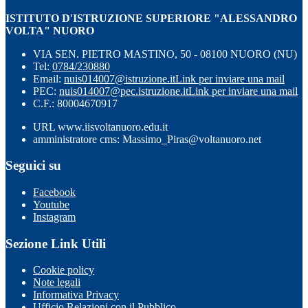
ISTITUTO D'ISTRUZIONE SUPERIORE "ALESSANDRO
VOLTA" NUORO
VIA SEN. PIETRO MASTINO, 50 - 08100 NUORO (NU)
Tel:
0784/230880
Email:
nuis014007@istruzione.it
Link per inviare una mail
PEC:
nuis014007@pec.istruzione.it
Link per inviare una mail
C.F.: 80004670917
URL www.iisvoltanuoro.edu.it
amministratore cms: Massimo_Piras@voltanuoro.net
Seguici su
Facebook
Youtube
Instagram
Sezione Link Utili
Cookie policy
Note legali
Informativa Privacy
Ufficio Relazioni con il Pubblico