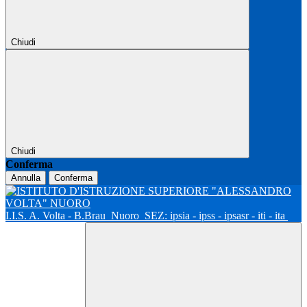
Chiudi
Chiudi
Conferma
Annulla
Conferma
I.I.S. A. Volta - B.Brau
Nuoro
SEZ: ipsia - ipss - ipsasr - iti - ita