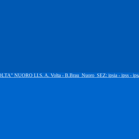
I.I.S. A. Volta - B.Brau
Nuoro
SEZ: ipsia - ipss - ipsa