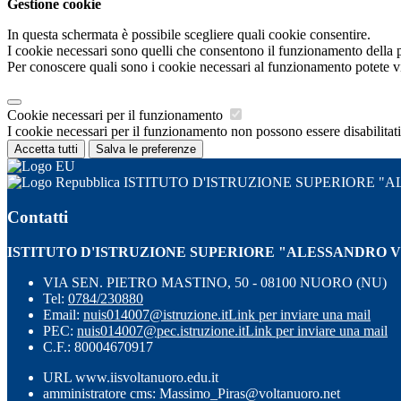
Gestione cookie
In questa schermata è possibile scegliere quali cookie consentire.
I cookie necessari sono quelli che consentono il funzionamento della pi
Per conoscere quali sono i cookie necessari al funzionamento potete v
Cookie necessari per il funzionamento
I cookie necessari per il funzionamento non possono essere disabilitati.
Accetta tutti
Salva le preferenze
ISTITUTO D'ISTRUZIONE SUPERIORE 
Contatti
ISTITUTO D'ISTRUZIONE SUPERIORE "ALESSANDRO 
VIA SEN. PIETRO MASTINO, 50 - 08100 NUORO (NU)
Tel:
0784/230880
Email:
nuis014007@istruzione.it
Link per inviare una mail
PEC:
nuis014007@pec.istruzione.it
Link per inviare una mail
C.F.: 80004670917
URL www.iisvoltanuoro.edu.it
amministratore cms: Massimo_Piras@voltanuoro.net