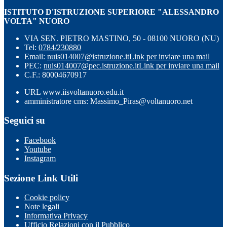
ISTITUTO D'ISTRUZIONE SUPERIORE "ALESSANDRO
VOLTA" NUORO
VIA SEN. PIETRO MASTINO, 50 - 08100 NUORO (NU)
Tel:
0784/230880
Email:
nuis014007@istruzione.it
Link per inviare una mail
PEC:
nuis014007@pec.istruzione.it
Link per inviare una mail
C.F.: 80004670917
URL www.iisvoltanuoro.edu.it
amministratore cms: Massimo_Piras@voltanuoro.net
Seguici su
Facebook
Youtube
Instagram
Sezione Link Utili
Cookie policy
Note legali
Informativa Privacy
Ufficio Relazioni con il Pubblico