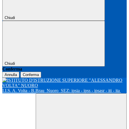
Chiudi
Chiudi
Conferma
Annulla
Conferma
I.I.S. A. Volta - B.Brau
Nuoro
SEZ: ipsia - ipss - ipsasr - iti - ita