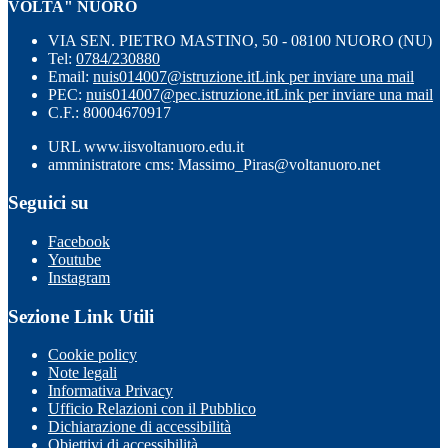
VOLTA" NUORO
VIA SEN. PIETRO MASTINO, 50 - 08100 NUORO (NU)
Tel:
0784/230880
Email:
nuis014007@istruzione.it
Link per inviare una mail
PEC:
nuis014007@pec.istruzione.it
Link per inviare una mail
C.F.: 80004670917
URL www.iisvoltanuoro.edu.it
amministratore cms: Massimo_Piras@voltanuoro.net
Seguici su
Facebook
Youtube
Instagram
Sezione Link Utili
Cookie policy
Note legali
Informativa Privacy
Ufficio Relazioni con il Pubblico
Dichiarazione di accessibilità
Obiettivi di accessibilità