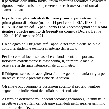
il personale dell'istituto invito l'intera comunità scolastica a osservare
rigorosamente le misure di prevenzione e sicurezza a cui ormai
siamo abituati.
In particolare gli
studenti delle classi prime
si presenteranno il
primo giorno di lezione (martedì 14 per i corsi IPSIA, IPSS, ITI e
IPSASR e mercoledì 15 per il corso ITAS) accompagnati da
un solo
genitore purchè munito di GreenPass
come da Decreto Legge
122 del 10 Settembre 2021.
Un delegato del Dirigente farà l'appello nel cortile della scuola e
condurrà studenti e genitori all'interno dell'istituto.
Per l'accesso ai locali scolastici è di fondamentale importanza
indossare correttamente la mascherina, igienizzare le mani e
osservare la distanza interpersonale di un metro.
Il Dirigente scolastico accoglierà alunni e genitori in aula magna per
un breve saluto e presentazione della scuola.
Gli allievi occuperanno le postazioni accanto al proprio genitore
seguendo le indicazioni dei
collaboratori scolastici.
Al termine dell’incontro i docenti accompagneranno gli alunni nelle
rispettive aule e i genitori potranno attenderli negli spazi esterni fino
al termine delle lezioni.