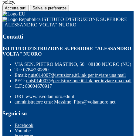
policy.
Accetta tutti
Salva le preferenze
ISTITUTO D'ISTRUZIONE SUPERIORE
"ALESSANDRO VOLTA" NUORO
Contatti
ISTITUTO D'ISTRUZIONE SUPERIORE "ALESSANDRO
VOLTA" NUORO
VIA SEN. PIETRO MASTINO, 50 - 08100 NUORO (NU)
Tel:
0784/230880
Email:
nuis014007@istruzione.it
Link per inviare una mail
PEC:
nuis014007@pec.istruzione.it
Link per inviare una mail
C.F.: 80004670917
URL www.iisvoltanuoro.edu.it
amministratore cms: Massimo_Piras@voltanuoro.net
Seguici su
Facebook
Youtube