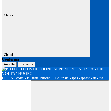
Chiudi
Chiudi
Conferma
Annulla
Conferma
I.I.S. A. Volta - B.Brau
Nuoro
SEZ: ipsia - ipss - ipsasr - iti - ita