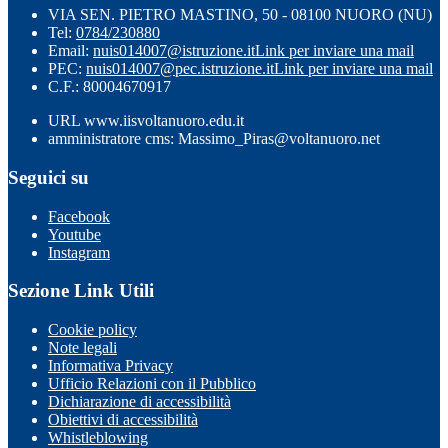
VIA SEN. PIETRO MASTINO, 50 - 08100 NUORO (NU)
Tel:
0784/230880
Email:
nuis014007@istruzione.it
Link per inviare una mail
PEC:
nuis014007@pec.istruzione.it
Link per inviare una mail
C.F.: 80004670917
URL www.iisvoltanuoro.edu.it
amministratore cms: Massimo_Piras@voltanuoro.net
Seguici su
Facebook
Youtube
Instagram
Sezione Link Utili
Cookie policy
Note legali
Informativa Privacy
Ufficio Relazioni con il Pubblico
Dichiarazione di accessibilità
Obiettivi di accessibilità
Whistleblowing