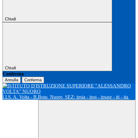
Chiudi
Chiudi
Conferma
Annulla
Conferma
I.I.S. A. Volta - B.Brau
Nuoro
SEZ: ipsia - ipss - ipsasr - iti - ita