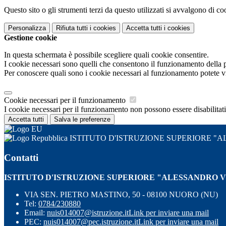
Questo sito o gli strumenti terzi da questo utilizzati si avvalgono di coo
Personalizza
Rifiuta tutti
i cookies
Accetta tutti
i cookies
Gestione cookie
In questa schermata è possibile scegliere quali cookie consentire.
I cookie necessari sono quelli che consentono il funzionamento della pi
Per conoscere quali sono i cookie necessari al funzionamento potete v
Cookie necessari per il funzionamento
I cookie necessari per il funzionamento non possono essere disabilitati.
Accetta tutti
Salva le preferenze
ISTITUTO D'ISTRUZIONE SUPERIORE 
Contatti
ISTITUTO D'ISTRUZIONE SUPERIORE "ALESSANDRO 
VIA SEN. PIETRO MASTINO, 50 - 08100 NUORO (NU)
Tel:
0784/230880
Email:
nuis014007@istruzione.it
Link per inviare una mail
PEC:
nuis014007@pec.istruzione.it
Link per inviare una mail