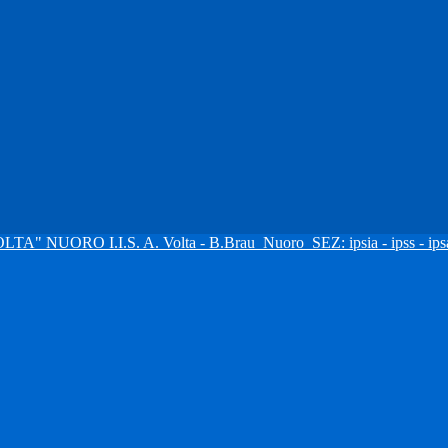
I.I.S. A. Volta - B.Brau
Nuoro
SEZ: ipsia - ipss - ipsa