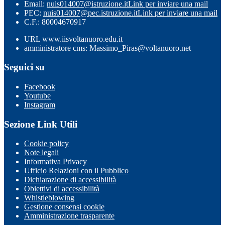
Email:
nuis014007@istruzione.it
Link per inviare una mail
PEC:
nuis014007@pec.istruzione.it
Link per inviare una mail
C.F.: 80004670917
URL www.iisvoltanuoro.edu.it
amministratore cms: Massimo_Piras@voltanuoro.net
Seguici su
Facebook
Youtube
Instagram
Sezione Link Utili
Cookie policy
Note legali
Informativa Privacy
Ufficio Relazioni con il Pubblico
Dichiarazione di accessibilità
Obiettivi di accessibilità
Whistleblowing
Gestione consensi cookie
Amministrazione trasparente