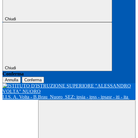
Chiudi
Chiudi
Conferma
Annulla
Conferma
I.I.S. A. Volta - B.Brau
Nuoro
SEZ: ipsia - ipss - ipsasr - iti - ita