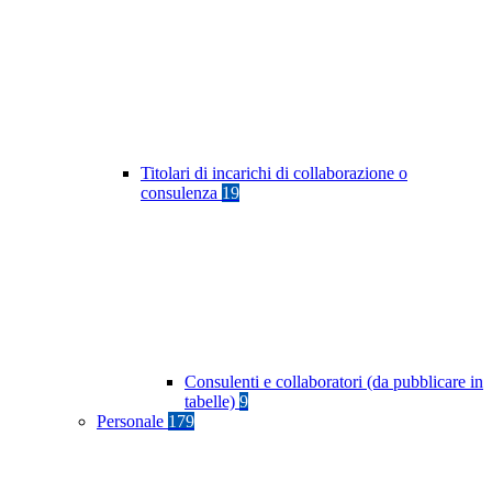
Titolari di incarichi di collaborazione o
consulenza
19
Consulenti e collaboratori (da pubblicare in
tabelle)
9
Personale
179