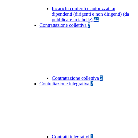
Incarichi conferiti e autorizzati ai
dipendenti (dirigenti e non dirigenti) (da
pubblicare in tabelle)
44
Contrattazione collettiva
7
Contrattazione collettiva
2
Contrattazione integrativa
2
Contratti integrativi
1