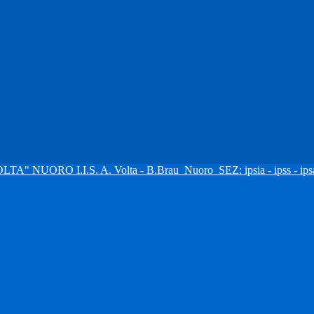
I.I.S. A. Volta - B.Brau
Nuoro
SEZ: ipsia - ipss - ipsa