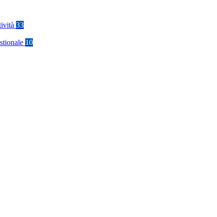
tività
33
stionale
10