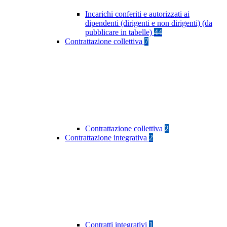
Incarichi conferiti e autorizzati ai
dipendenti (dirigenti e non dirigenti) (da
pubblicare in tabelle)
44
Contrattazione collettiva
7
Contrattazione collettiva
2
Contrattazione integrativa
2
Contratti integrativi
1