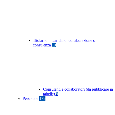
Titolari di incarichi di collaborazione o
consulenza
19
Consulenti e collaboratori (da pubblicare in
tabelle)
9
Personale
179