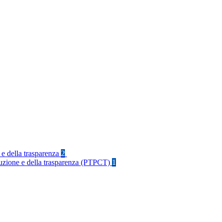
 e della trasparenza
2
rruzione e della trasparenza (PTPCT)
1