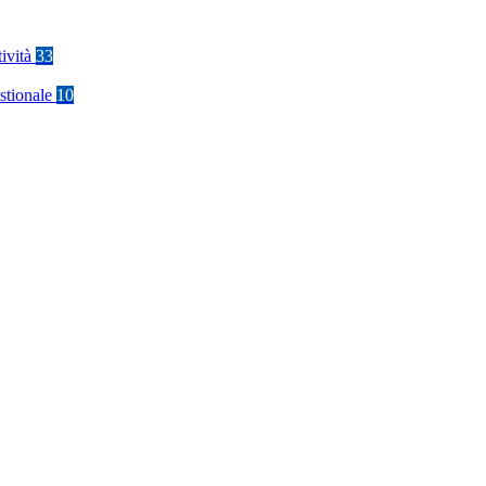
tività
33
stionale
10