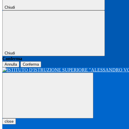
Chiudi
Chiudi
Conferma
Annulla
Conferma
close