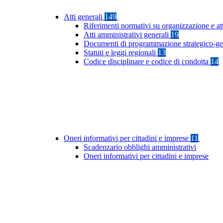
Atti generali
149
Riferimenti normativi su organizzazione e at
Atti amministrativi generali
19
Documenti di programmazione strategico-ge
Statuti e leggi regionali
13
Codice disciplinare e codice di condotta
14
Oneri informativi per cittadini e imprese
11
Scadenzario obblighi amministrativi
Oneri informativi per cittadini e imprese