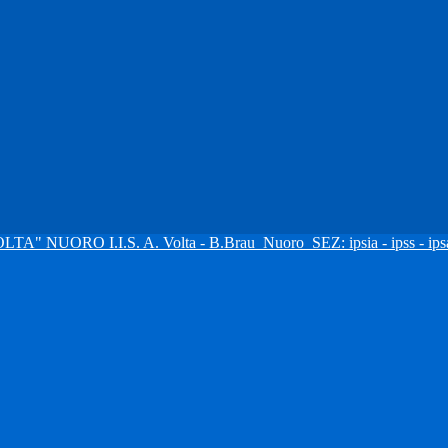
I.I.S. A. Volta - B.Brau
Nuoro
SEZ: ipsia - ipss - ipsa