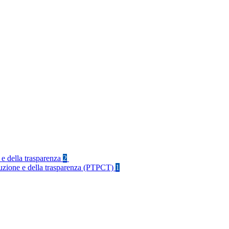
 e della trasparenza
2
rruzione e della trasparenza (PTPCT)
1