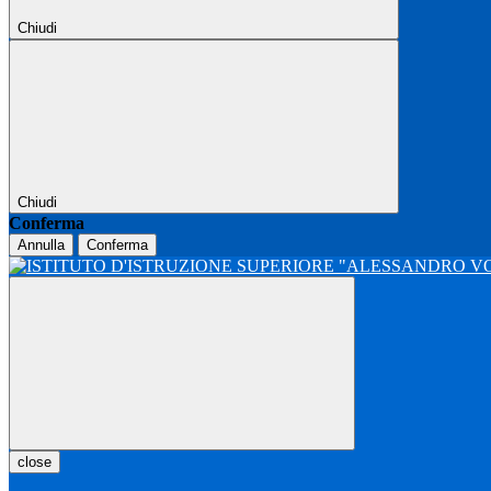
Chiudi
Chiudi
Conferma
Annulla
Conferma
close