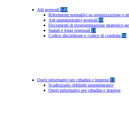
Atti generali
149
Riferimenti normativi su organizzazione e at
Atti amministrativi generali
19
Documenti di programmazione strategico-ge
Statuti e leggi regionali
13
Codice disciplinare e codice di condotta
14
Oneri informativi per cittadini e imprese
11
Scadenzario obblighi amministrativi
Oneri informativi per cittadini e imprese