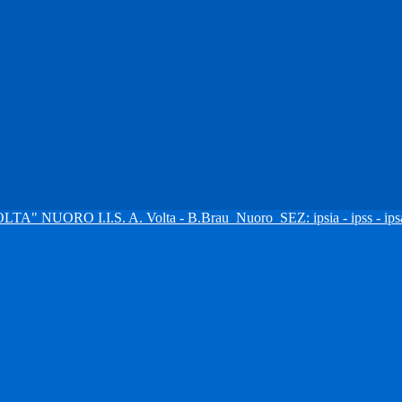
I.I.S. A. Volta - B.Brau
Nuoro
SEZ: ipsia - ipss - ipsa