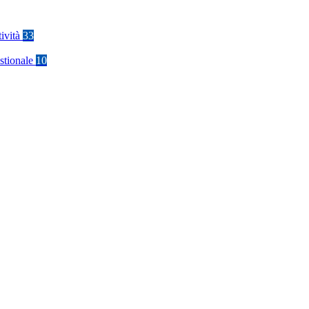
tività
33
stionale
10