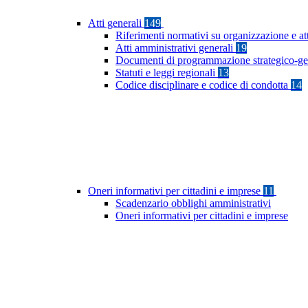
Atti generali
149
Riferimenti normativi su organizzazione e at
Atti amministrativi generali
19
Documenti di programmazione strategico-ge
Statuti e leggi regionali
13
Codice disciplinare e codice di condotta
14
Oneri informativi per cittadini e imprese
11
Scadenzario obblighi amministrativi
Oneri informativi per cittadini e imprese