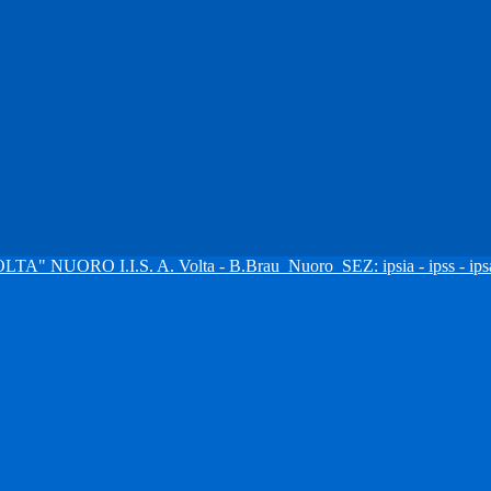
I.I.S. A. Volta - B.Brau
Nuoro
SEZ: ipsia - ipss - ipsa