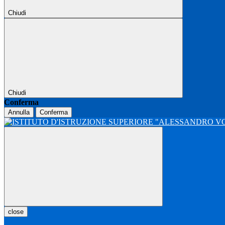
Chiudi
Chiudi
Conferma
Annulla
Conferma
close