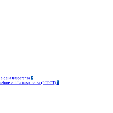
 e della trasparenza
2
rruzione e della trasparenza (PTPCT)
1