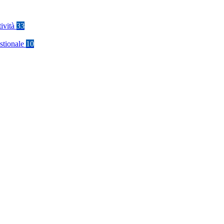
tività
33
stionale
10