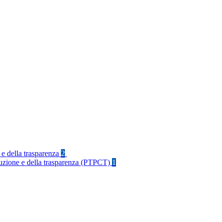
 e della trasparenza
2
rruzione e della trasparenza (PTPCT)
1