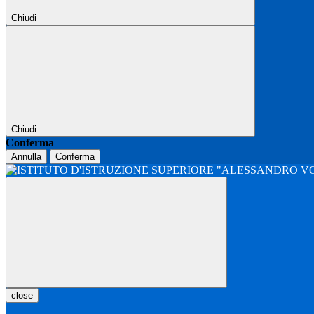
Chiudi
Chiudi
Conferma
Annulla
Conferma
close