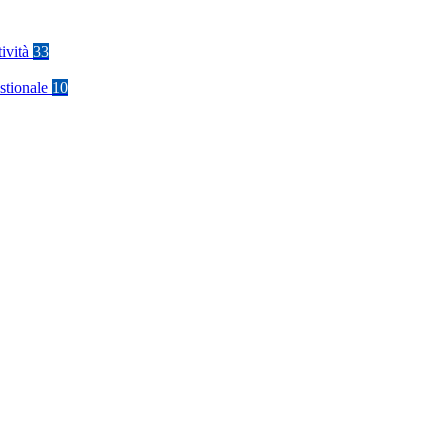
tività
33
stionale
10