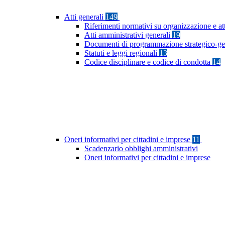
Atti generali
149
Riferimenti normativi su organizzazione e at
Atti amministrativi generali
19
Documenti di programmazione strategico-ge
Statuti e leggi regionali
13
Codice disciplinare e codice di condotta
14
Oneri informativi per cittadini e imprese
11
Scadenzario obblighi amministrativi
Oneri informativi per cittadini e imprese