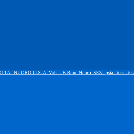
I.I.S. A. Volta - B.Brau
Nuoro
SEZ: ipsia - ipss - ipsa